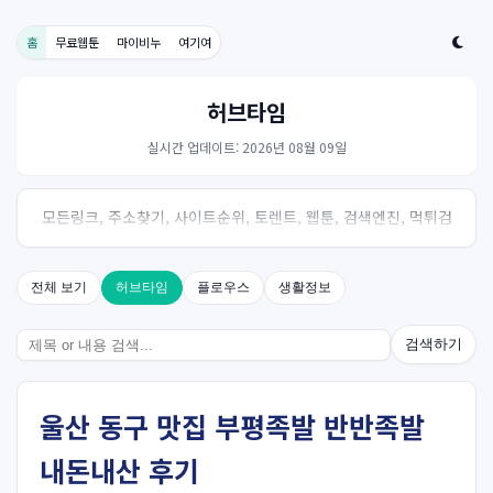
홈
무료웹툰
마이비누
여기여
허브타임
실시간 업데이트: 2026년 08월 09일
모든링크, 주소찾기, 사이트순위, 토렌트, 웹툰, 검색엔진, 먹튀검
증, 스포츠, 드라마, 커뮤니티 링크사이트! 여기여
전체 보기
허브타임
플로우스
생활정보
검색하기
울산 동구 맛집 부평족발 반반족발
내돈내산 후기